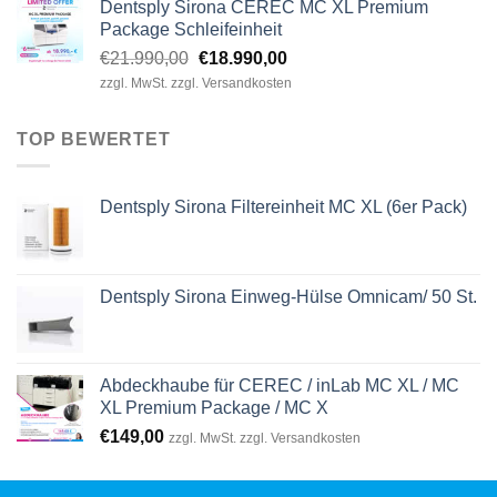
Dentsply Sirona CEREC MC XL Premium
Package Schleifeinheit
Ursprünglicher
Aktueller
€
21.990,00
€
18.990,00
Preis
Preis
zzgl. MwSt. zzgl. Versandkosten
war:
ist:
€21.990,00
€18.990,00.
TOP BEWERTET
Dentsply Sirona Filtereinheit MC XL (6er Pack)
Dentsply Sirona Einweg-Hülse Omnicam/ 50 St.
Abdeckhaube für CEREC / inLab MC XL / MC
XL Premium Package / MC X
€
149,00
zzgl. MwSt. zzgl. Versandkosten