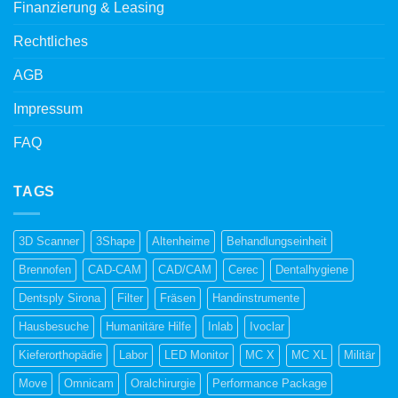
Finanzierung & Leasing
Rechtliches
AGB
Impressum
FAQ
TAGS
3D Scanner
3Shape
Altenheime
Behandlungseinheit
Brennofen
CAD-CAM
CAD/CAM
Cerec
Dentalhygiene
Dentsply Sirona
Filter
Fräsen
Handinstrumente
Hausbesuche
Humanitäre Hilfe
Inlab
Ivoclar
Kieferorthopädie
Labor
LED Monitor
MC X
MC XL
Militär
Move
Omnicam
Oralchirurgie
Performance Package