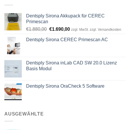
Dentsply Sirona Akkupack für CEREC
Primescan
Ursprünglicher
Aktueller
€
1.880,00
€
1.690,00
zzgl. MwSt. zzgl. Versandkosten
Preis
Preis
Dentsply Sirona CEREC Primescan AC
war:
ist:
€1.880,00
€1.690,00.
Dentsply Sirona inLab CAD SW 20.0 Lizenz
Basis Modul
Dentsply Sirona OraCheck 5 Software
AUSGEWÄHLTE