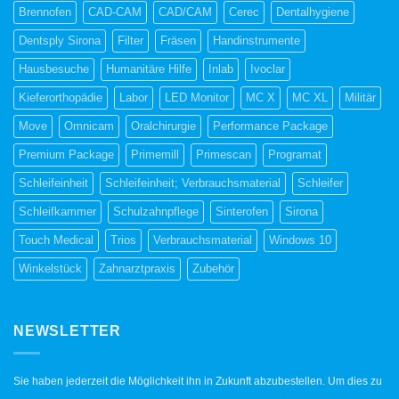
Brennofen
CAD-CAM
CAD/CAM
Cerec
Dentalhygiene
Dentsply Sirona
Filter
Fräsen
Handinstrumente
Hausbesuche
Humanitäre Hilfe
Inlab
Ivoclar
Kieferorthopädie
Labor
LED Monitor
MC X
MC XL
Militär
Move
Omnicam
Oralchirurgie
Performance Package
Premium Package
Primemill
Primescan
Programat
Schleifeinheit
Schleifeinheit; Verbrauchsmaterial
Schleifer
Schleifkammer
Schulzahnpflege
Sinterofen
Sirona
Touch Medical
Trios
Verbrauchsmaterial
Windows 10
Winkelstück
Zahnarztpraxis
Zubehör
NEWSLETTER
Sie haben jederzeit die Möglichkeit ihn in Zukunft abzubestellen. Um dies zu