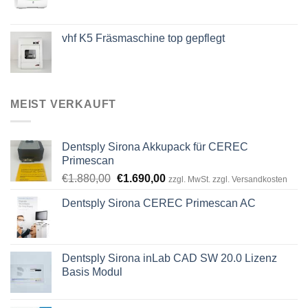
vhf K5 Fräsmaschine top gepflegt
MEIST VERKAUFT
Dentsply Sirona Akkupack für CEREC
Primescan
Ursprünglicher
Aktueller
€
1.880,00
€
1.690,00
zzgl. MwSt. zzgl. Versandkosten
Preis
Preis
Dentsply Sirona CEREC Primescan AC
war:
ist:
€1.880,00
€1.690,00.
Dentsply Sirona inLab CAD SW 20.0 Lizenz
Basis Modul