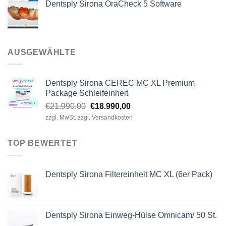
Dentsply Sirona OraCheck 5 Software
AUSGEWÄHLTE
Dentsply Sirona CEREC MC XL Premium
Package Schleifeinheit
Ursprünglicher
Aktueller
€
21.990,00
€
18.990,00
Preis
Preis
zzgl. MwSt. zzgl. Versandkosten
war:
ist:
€21.990,00
€18.990,00.
TOP BEWERTET
Dentsply Sirona Filtereinheit MC XL (6er Pack)
Dentsply Sirona Einweg-Hülse Omnicam/ 50 St.