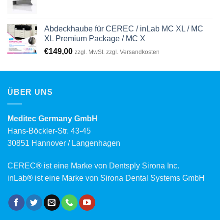
Abdeckhaube für CEREC / inLab MC XL / MC
XL Premium Package / MC X
€
149,00
zzgl. MwSt. zzgl. Versandkosten
ÜBER UNS
Meditec Germany GmbH
Hans-Böckler-Str. 43-45
30851 Hannover / Langenhagen
CEREC
®
ist eine Marke von Dentsply Sirona Inc.
inLab
®
ist eine Marke von Sirona Dental Systems GmbH