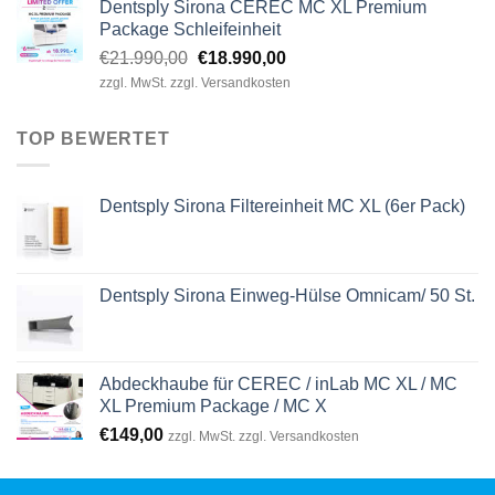
Dentsply Sirona CEREC MC XL Premium
Package Schleifeinheit
Ursprünglicher
Aktueller
€
21.990,00
€
18.990,00
Preis
Preis
zzgl. MwSt. zzgl. Versandkosten
war:
ist:
€21.990,00
€18.990,00.
TOP BEWERTET
Dentsply Sirona Filtereinheit MC XL (6er Pack)
Dentsply Sirona Einweg-Hülse Omnicam/ 50 St.
Abdeckhaube für CEREC / inLab MC XL / MC
XL Premium Package / MC X
€
149,00
zzgl. MwSt. zzgl. Versandkosten