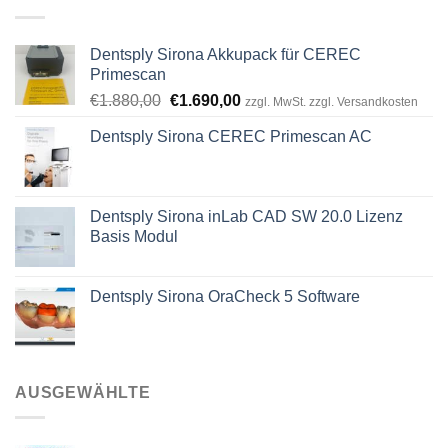
Dentsply Sirona Akkupack für CEREC
Primescan
Ursprünglicher
Aktueller
€
1.880,00
€
1.690,00
zzgl. MwSt. zzgl. Versandkosten
Preis
Preis
Dentsply Sirona CEREC Primescan AC
war:
ist:
€1.880,00
€1.690,00.
Dentsply Sirona inLab CAD SW 20.0 Lizenz
Basis Modul
Dentsply Sirona OraCheck 5 Software
AUSGEWÄHLTE