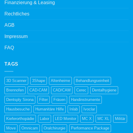
Finanzierung & Leasing
Rechtliches
AGB
Impressum
FAQ
TAGS
3D Scanner
3Shape
Altenheime
Behandlungseinheit
Brennofen
CAD-CAM
CAD/CAM
Cerec
Dentalhygiene
Dentsply Sirona
Filter
Fräsen
Handinstrumente
Hausbesuche
Humanitäre Hilfe
Inlab
Ivoclar
Kieferorthopädie
Labor
LED Monitor
MC X
MC XL
Militär
Move
Omnicam
Oralchirurgie
Performance Package