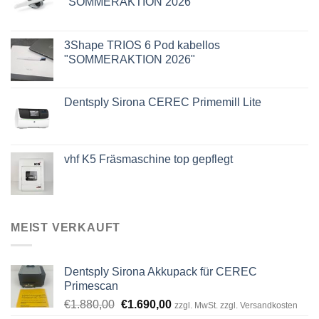
"SOMMERAKTION 2026"
3Shape TRIOS 6 Pod kabellos
"SOMMERAKTION 2026"
Dentsply Sirona CEREC Primemill Lite
vhf K5 Fräsmaschine top gepflegt
MEIST VERKAUFT
Dentsply Sirona Akkupack für CEREC
Primescan
Ursprünglicher
Aktueller
€
1.880,00
€
1.690,00
zzgl. MwSt. zzgl. Versandkosten
Preis
Preis