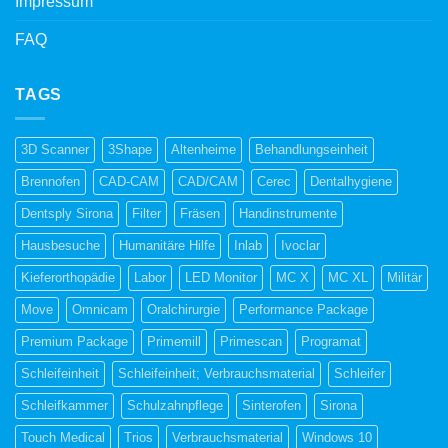
Impressum
FAQ
TAGS
3D Scanner
3Shape
Altenheime
Behandlungseinheit
Brennofen
CAD-CAM
CAD/CAM
Cerec
Dentalhygiene
Dentsply Sirona
Filter
Fräsen
Handinstrumente
Hausbesuche
Humanitäre Hilfe
Inlab
Ivoclar
Kieferorthopädie
Labor
LED Monitor
MC X
MC XL
Militär
Move
Omnicam
Oralchirurgie
Performance Package
Premium Package
Primemill
Primescan
Programat
Schleifeinheit
Schleifeinheit; Verbrauchsmaterial
Schleifer
Schleifkammer
Schulzahnpflege
Sinterofen
Sirona
Touch Medical
Trios
Verbrauchsmaterial
Windows 10