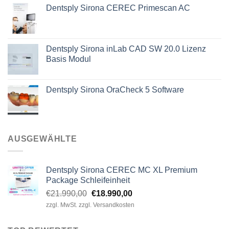
Dentsply Sirona CEREC Primescan AC
war:
ist:
€1.880,00
€1.690,00.
Dentsply Sirona inLab CAD SW 20.0 Lizenz
Basis Modul
Dentsply Sirona OraCheck 5 Software
AUSGEWÄHLTE
Dentsply Sirona CEREC MC XL Premium
Package Schleifeinheit
Ursprünglicher
Aktueller
€
21.990,00
€
18.990,00
Preis
Preis
zzgl. MwSt. zzgl. Versandkosten
war:
ist:
€21.990,00
€18.990,00.