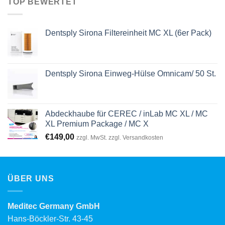
TOP BEWERTET
Dentsply Sirona Filtereinheit MC XL (6er Pack)
Dentsply Sirona Einweg-Hülse Omnicam/ 50 St.
Abdeckhaube für CEREC / inLab MC XL / MC
XL Premium Package / MC X
€
149,00
zzgl. MwSt. zzgl. Versandkosten
ÜBER UNS
Meditec Germany GmbH
Hans-Böckler-Str. 43-45