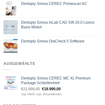
Dentsply Sirona CEREC Primescan AC
war:
ist:
€1.880,00
€1.690,00.
Dentsply Sirona inLab CAD SW 20.0 Lizenz
Basis Modul
Dentsply Sirona OraCheck 5 Software
AUSGEWÄHLTE
Dentsply Sirona CEREC MC XL Premium
Package Schleifeinheit
Ursprünglicher
Aktueller
€
21.990,00
€
18.990,00
Preis
Preis
zzgl. MwSt. zzgl. Versandkosten
war:
ist:
€21.990,00
€18.990,00.