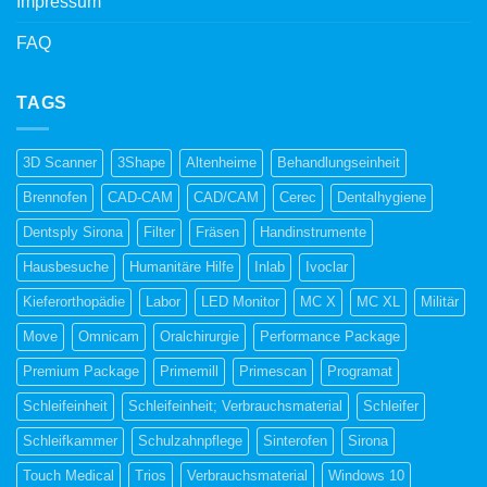
Impressum
FAQ
TAGS
3D Scanner
3Shape
Altenheime
Behandlungseinheit
Brennofen
CAD-CAM
CAD/CAM
Cerec
Dentalhygiene
Dentsply Sirona
Filter
Fräsen
Handinstrumente
Hausbesuche
Humanitäre Hilfe
Inlab
Ivoclar
Kieferorthopädie
Labor
LED Monitor
MC X
MC XL
Militär
Move
Omnicam
Oralchirurgie
Performance Package
Premium Package
Primemill
Primescan
Programat
Schleifeinheit
Schleifeinheit; Verbrauchsmaterial
Schleifer
Schleifkammer
Schulzahnpflege
Sinterofen
Sirona
Touch Medical
Trios
Verbrauchsmaterial
Windows 10