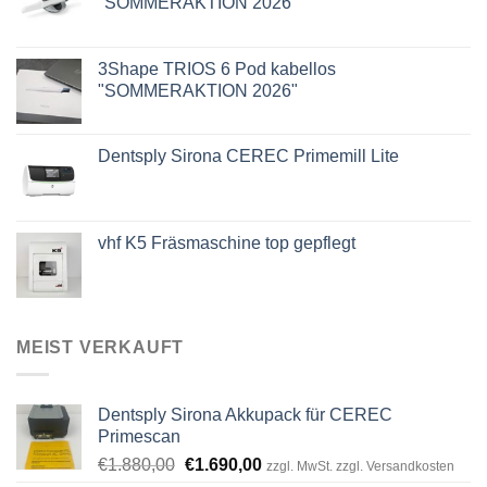
"SOMMERAKTION 2026"
3Shape TRIOS 6 Pod kabellos
"SOMMERAKTION 2026"
Dentsply Sirona CEREC Primemill Lite
vhf K5 Fräsmaschine top gepflegt
MEIST VERKAUFT
Dentsply Sirona Akkupack für CEREC
Primescan
Ursprünglicher
Aktueller
€
1.880,00
€
1.690,00
zzgl. MwSt. zzgl. Versandkosten
Preis
Preis