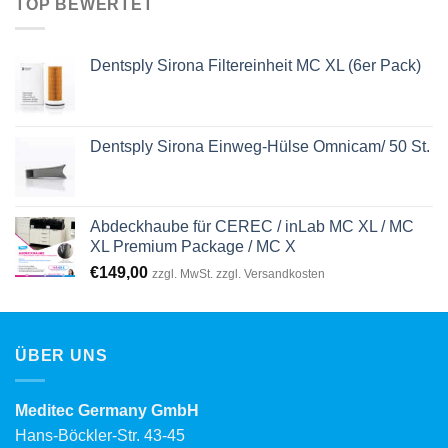
TOP BEWERTET
Dentsply Sirona Filtereinheit MC XL (6er Pack)
Dentsply Sirona Einweg-Hülse Omnicam/ 50 St.
Abdeckhaube für CEREC / inLab MC XL / MC
XL Premium Package / MC X
€
149,00
zzgl. MwSt. zzgl. Versandkosten
ÜBER UNS
Meditec Germany GmbH
Hans-Böckler-Str. 43-45