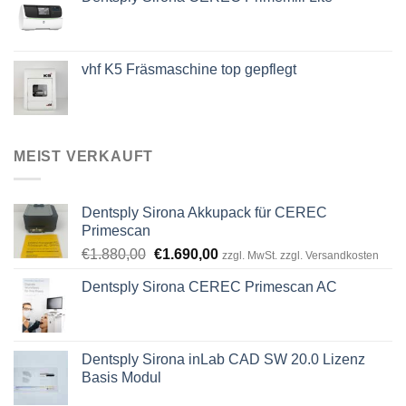
vhf K5 Fräsmaschine top gepflegt
MEIST VERKAUFT
Dentsply Sirona Akkupack für CEREC
Primescan
Ursprünglicher
Aktueller
€
1.880,00
€
1.690,00
zzgl. MwSt. zzgl. Versandkosten
Preis
Preis
Dentsply Sirona CEREC Primescan AC
war:
ist:
€1.880,00
€1.690,00.
Dentsply Sirona inLab CAD SW 20.0 Lizenz
Basis Modul