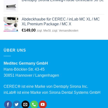
Abdeckhaube für CEREC / inLab MC XL / MC
XL Premium Package / MC X
€
149,00
zzgl. MwSt. zzgl. Versandkosten
ÜBER UNS
Meditec Germany GmbH
Hans-Böckler-Str. 43-45
30851 Hannover / Langenhagen
CEREC
®
ist eine Marke von Dentsply Sirona Inc.
inLab
®
ist eine Marke von Sirona Dental Systems GmbH