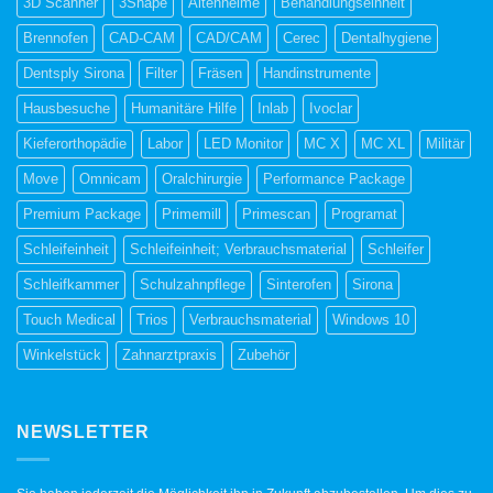
3D Scanner
3Shape
Altenheime
Behandlungseinheit
Brennofen
CAD-CAM
CAD/CAM
Cerec
Dentalhygiene
Dentsply Sirona
Filter
Fräsen
Handinstrumente
Hausbesuche
Humanitäre Hilfe
Inlab
Ivoclar
Kieferorthopädie
Labor
LED Monitor
MC X
MC XL
Militär
Move
Omnicam
Oralchirurgie
Performance Package
Premium Package
Primemill
Primescan
Programat
Schleifeinheit
Schleifeinheit; Verbrauchsmaterial
Schleifer
Schleifkammer
Schulzahnpflege
Sinterofen
Sirona
Touch Medical
Trios
Verbrauchsmaterial
Windows 10
Winkelstück
Zahnarztpraxis
Zubehör
NEWSLETTER