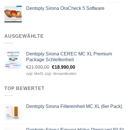
Dentsply Sirona OraCheck 5 Software
AUSGEWÄHLTE
Dentsply Sirona CEREC MC XL Premium
Package Schleifeinheit
Ursprünglicher
Aktueller
€
21.990,00
€
18.990,00
Preis
Preis
zzgl. MwSt. zzgl. Versandkosten
war:
ist:
€21.990,00
€18.990,00.
TOP BEWERTET
Dentsply Sirona Filtereinheit MC XL (6er Pack)
Dentsply Sirona Einweg-Hülse Omnicam/ 50 St.