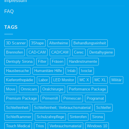
Impressum
FAQ
TAGS
3D Scanner
3Shape
Altenheime
Behandlungseinheit
Brennofen
CAD-CAM
CAD/CAM
Cerec
Dentalhygiene
Dentsply Sirona
Filter
Fräsen
Handinstrumente
Hausbesuche
Humanitäre Hilfe
Inlab
Ivoclar
Kieferorthopädie
Labor
LED Monitor
MC X
MC XL
Militär
Move
Omnicam
Oralchirurgie
Performance Package
Premium Package
Primemill
Primescan
Programat
Schleifeinheit
Schleifeinheit; Verbrauchsmaterial
Schleifer
Schleifkammer
Schulzahnpflege
Sinterofen
Sirona
Touch Medical
Trios
Verbrauchsmaterial
Windows 10