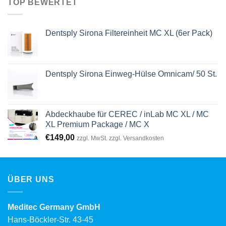
TOP BEWERTET
Dentsply Sirona Filtereinheit MC XL (6er Pack)
Dentsply Sirona Einweg-Hülse Omnicam/ 50 St.
Abdeckhaube für CEREC / inLab MC XL / MC
XL Premium Package / MC X
€
149,00
zzgl. MwSt. zzgl. Versandkosten
ÜBER UNS
Meditec Germany GmbH
Hans-Böckler-Str. 43-45