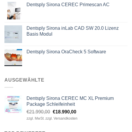
Dentsply Sirona CEREC Primescan AC
war:
ist:
€1.880,00
€1.690,00.
Dentsply Sirona inLab CAD SW 20.0 Lizenz
Basis Modul
Dentsply Sirona OraCheck 5 Software
AUSGEWÄHLTE
Dentsply Sirona CEREC MC XL Premium
Package Schleifeinheit
Ursprünglicher
Aktueller
€
21.990,00
€
18.990,00
Preis
Preis
zzgl. MwSt. zzgl. Versandkosten
war:
ist:
€21.990,00
€18.990,00.