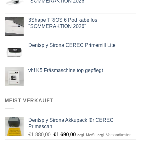
"SOMMERAKTION 2026"
3Shape TRIOS 6 Pod kabellos
"SOMMERAKTION 2026"
Dentsply Sirona CEREC Primemill Lite
vhf K5 Fräsmaschine top gepflegt
MEIST VERKAUFT
Dentsply Sirona Akkupack für CEREC
Primescan
Ursprünglicher
Aktueller
€
1.880,00
€
1.690,00
zzgl. MwSt. zzgl. Versandkosten
Preis
Preis