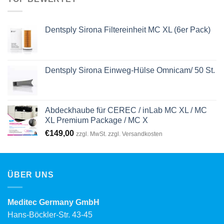
Dentsply Sirona Filtereinheit MC XL (6er Pack)
Dentsply Sirona Einweg-Hülse Omnicam/ 50 St.
Abdeckhaube für CEREC / inLab MC XL / MC
XL Premium Package / MC X
€
149,00
zzgl. MwSt. zzgl. Versandkosten
ÜBER UNS
Meditec Germany GmbH
Hans-Böckler-Str. 43-45