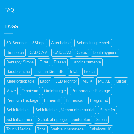
FAQ
TAGS
3D Scanner
3Shape
Altenheime
Behandlungseinheit
Brennofen
CAD-CAM
CAD/CAM
Cerec
Dentalhygiene
Dentsply Sirona
Filter
Fräsen
Handinstrumente
Hausbesuche
Humanitäre Hilfe
Inlab
Ivoclar
Kieferorthopädie
Labor
LED Monitor
MC X
MC XL
Militär
Move
Omnicam
Oralchirurgie
Performance Package
Premium Package
Primemill
Primescan
Programat
Schleifeinheit
Schleifeinheit; Verbrauchsmaterial
Schleifer
Schleifkammer
Schulzahnpflege
Sinterofen
Sirona
Touch Medical
Trios
Verbrauchsmaterial
Windows 10