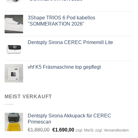
3Shape TRIOS 6 Pod kabellos
"SOMMERAKTION 2026"
Dentsply Sirona CEREC Primemill Lite
vhf K5 Fräsmaschine top gepflegt
MEIST VERKAUFT
Dentsply Sirona Akkupack für CEREC
Primescan
Ursprünglicher
Aktueller
€
1.880,00
€
1.690,00
zzgl. MwSt. zzgl. Versandkosten
Preis
Preis