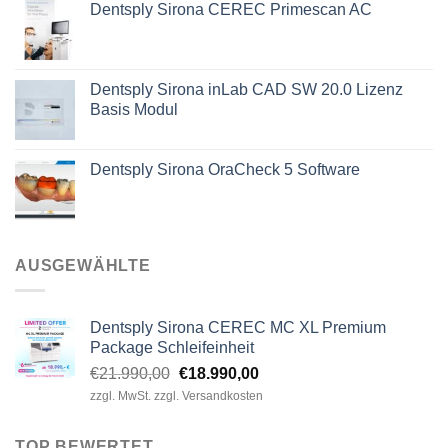
Dentsply Sirona CEREC Primescan AC
war:
ist:
€1.880,00
€1.690,00.
Dentsply Sirona inLab CAD SW 20.0 Lizenz
Basis Modul
Dentsply Sirona OraCheck 5 Software
AUSGEWÄHLTE
Dentsply Sirona CEREC MC XL Premium
Package Schleifeinheit
Ursprünglicher
Aktueller
€
21.990,00
€
18.990,00
Preis
Preis
zzgl. MwSt. zzgl. Versandkosten
war:
ist:
€21.990,00
€18.990,00.
TOP BEWERTET