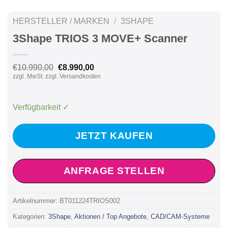
HERSTELLER / MARKEN
/
3SHAPE
3Shape TRIOS 3 MOVE+ Scanner
Ursprünglicher
Aktueller
€
10.990,00
€
8.990,00
Preis
Preis
zzgl. MwSt. zzgl. Versandkosten
war:
ist:
€10.990,00
€8.990,00.
Verfügbarkeit ✓
JETZT KAUFEN
ANFRAGE STELLEN
Artikelnummer:
BT011224TRIOS002
Kategorien:
3Shape
,
Aktionen / Top Angebote
,
CAD/CAM-Systeme