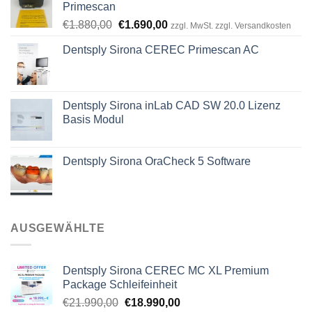
Primescan
Ursprünglicher
Aktueller
€
1.880,00
€
1.690,00
zzgl. MwSt. zzgl. Versandkosten
Preis
Preis
Dentsply Sirona CEREC Primescan AC
war:
ist:
€1.880,00
€1.690,00.
Dentsply Sirona inLab CAD SW 20.0 Lizenz
Basis Modul
Dentsply Sirona OraCheck 5 Software
AUSGEWÄHLTE
Dentsply Sirona CEREC MC XL Premium
Package Schleifeinheit
Ursprünglicher
Aktueller
€
21.990,00
€
18.990,00