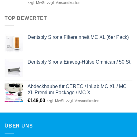
Preis
Preis
zzgl. MwSt. zzgl. Versandkosten
war:
ist:
€21.990,00
€18.990,00.
TOP BEWERTET
Dentsply Sirona Filtereinheit MC XL (6er Pack)
Dentsply Sirona Einweg-Hülse Omnicam/ 50 St.
Abdeckhaube für CEREC / inLab MC XL / MC
XL Premium Package / MC X
€
149,00
zzgl. MwSt. zzgl. Versandkosten
ÜBER UNS