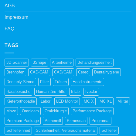
AGB
Impressum
FAQ
TAGS
3D Scanner
3Shape
Altenheime
Behandlungseinheit
Brennofen
CAD-CAM
CAD/CAM
Cerec
Dentalhygiene
Dentsply Sirona
Filter
Fräsen
Handinstrumente
Hausbesuche
Humanitäre Hilfe
Inlab
Ivoclar
Kieferorthopädie
Labor
LED Monitor
MC X
MC XL
Militär
Move
Omnicam
Oralchirurgie
Performance Package
Premium Package
Primemill
Primescan
Programat
Schleifeinheit
Schleifeinheit; Verbrauchsmaterial
Schleifer