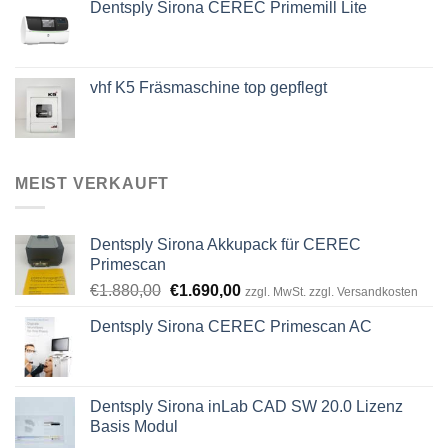
Dentsply Sirona CEREC Primemill Lite
vhf K5 Fräsmaschine top gepflegt
MEIST VERKAUFT
Dentsply Sirona Akkupack für CEREC
Primescan
Ursprünglicher
Aktueller
€
1.880,00
€
1.690,00
zzgl. MwSt. zzgl. Versandkosten
Preis
Preis
Dentsply Sirona CEREC Primescan AC
war:
ist:
€1.880,00
€1.690,00.
Dentsply Sirona inLab CAD SW 20.0 Lizenz
Basis Modul