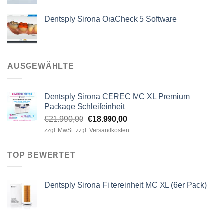
Dentsply Sirona OraCheck 5 Software
AUSGEWÄHLTE
Dentsply Sirona CEREC MC XL Premium
Package Schleifeinheit
Ursprünglicher
Aktueller
€
21.990,00
€
18.990,00
Preis
Preis
zzgl. MwSt. zzgl. Versandkosten
war:
ist:
€21.990,00
€18.990,00.
TOP BEWERTET
Dentsply Sirona Filtereinheit MC XL (6er Pack)