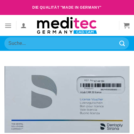
Zum
DIE QUALITÄT "MADE IN GERMANY"
Inhalt
springen
Suche
nach: