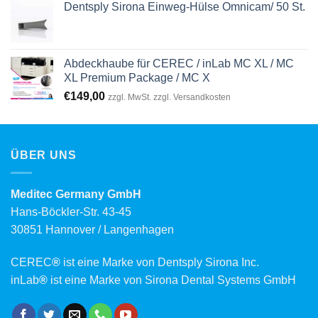
Dentsply Sirona Einweg-Hülse Omnicam/ 50 St.
Abdeckhaube für CEREC / inLab MC XL / MC
XL Premium Package / MC X
€
149,00
zzgl. MwSt. zzgl. Versandkosten
ÜBER UNS
Meditec Germany GmbH
Hans-Böckler-Str. 43-45
30851 Hannover / Langenhagen
CEREC
®
ist eine Marke von Dentsply Sirona Inc.
inLab
®
ist eine Marke von Sirona Dental Systems GmbH