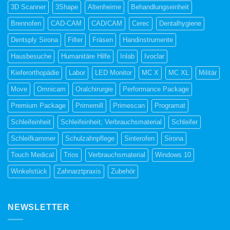
3D Scanner
3Shape
Altenheime
Behandlungseinheit
Brennofen
CAD-CAM
CAD/CAM
Cerec
Dentalhygiene
Dentsply Sirona
Filter
Fräsen
Handinstrumente
Hausbesuche
Humanitäre Hilfe
Inlab
Ivoclar
Kieferorthopädie
Labor
LED Monitor
MC X
MC XL
Militär
Move
Omnicam
Oralchirurgie
Performance Package
Premium Package
Primemill
Primescan
Programat
Schleifeinheit
Schleifeinheit; Verbrauchsmaterial
Schleifer
Schleifkammer
Schulzahnpflege
Sinterofen
Sirona
Touch Medical
Trios
Verbrauchsmaterial
Windows 10
Winkelstück
Zahnarztpraxis
Zubehör
NEWSLETTER