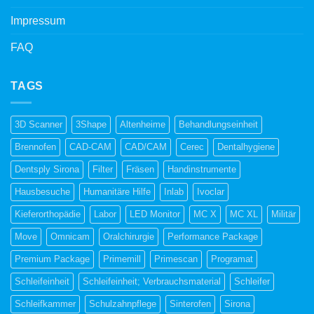
Impressum
FAQ
TAGS
3D Scanner
3Shape
Altenheime
Behandlungseinheit
Brennofen
CAD-CAM
CAD/CAM
Cerec
Dentalhygiene
Dentsply Sirona
Filter
Fräsen
Handinstrumente
Hausbesuche
Humanitäre Hilfe
Inlab
Ivoclar
Kieferorthopädie
Labor
LED Monitor
MC X
MC XL
Militär
Move
Omnicam
Oralchirurgie
Performance Package
Premium Package
Primemill
Primescan
Programat
Schleifeinheit
Schleifeinheit; Verbrauchsmaterial
Schleifer
Schleifkammer
Schulzahnpflege
Sinterofen
Sirona