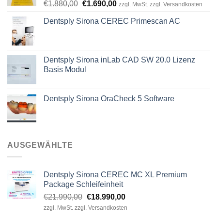
Ursprünglicher
Aktueller
€
1.880,00
€
1.690,00
zzgl. MwSt. zzgl. Versandkosten
Preis
Preis
Dentsply Sirona CEREC Primescan AC
war:
ist:
€1.880,00
€1.690,00.
Dentsply Sirona inLab CAD SW 20.0 Lizenz
Basis Modul
Dentsply Sirona OraCheck 5 Software
AUSGEWÄHLTE
Dentsply Sirona CEREC MC XL Premium
Package Schleifeinheit
Ursprünglicher
Aktueller
€
21.990,00
€
18.990,00
Preis
Preis
zzgl. MwSt. zzgl. Versandkosten
war:
ist: