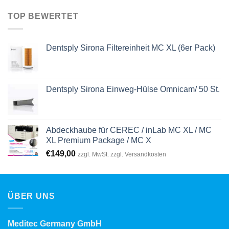
€21.990,00
€18.990,00.
TOP BEWERTET
Dentsply Sirona Filtereinheit MC XL (6er Pack)
Dentsply Sirona Einweg-Hülse Omnicam/ 50 St.
Abdeckhaube für CEREC / inLab MC XL / MC
XL Premium Package / MC X
€
149,00
zzgl. MwSt. zzgl. Versandkosten
ÜBER UNS
Meditec Germany GmbH