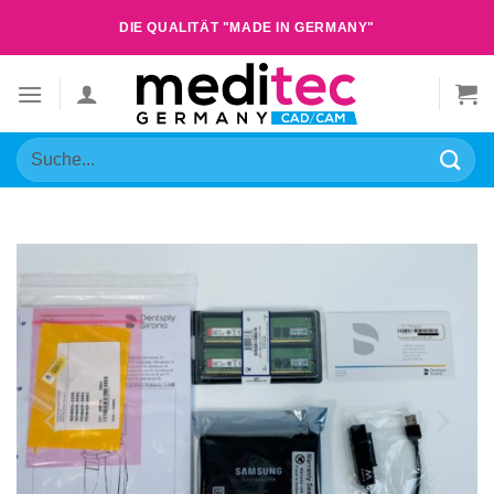
Zum
DIE QUALITÄT "MADE IN GERMANY"
Inhalt
springen
Suche
nach: