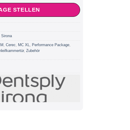
AGE STELLEN
,
Sirona
AM
,
Cerec
,
MC XL
,
Performance Package
,
leifkammertür
,
Zubehör