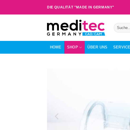
Zum
DIE QUALITÄT "MADE IN GERMANY"
Inhalt
springen
Suche
nach:
HOME
SHOP
ÜBER UNS
SERVIC