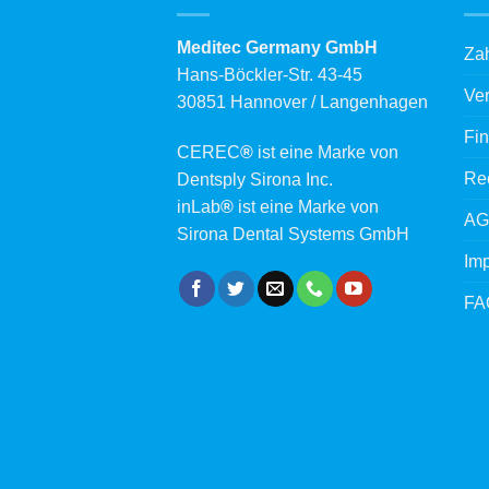
Meditec Germany GmbH
Za
Hans-Böckler-Str. 43-45
Ve
30851 Hannover / Langenhagen
Fin
CEREC
®
ist eine Marke von
Rec
Dentsply Sirona Inc.
inLab
®
ist eine Marke von
AG
Sirona Dental Systems GmbH
Im
FA