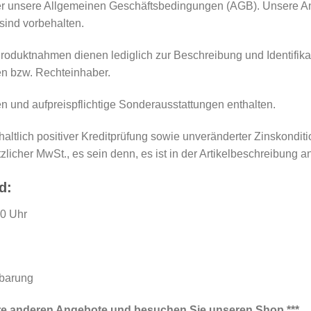
er unsere Allgemeinen Geschäftsbedingungen (AGB). Unsere Ange
ind vorbehalten.
oduktnahmen dienen lediglich zur Beschreibung und Identifika
en bzw. Rechteinhaber.
 und aufpreispflichtige Sonderausstattungen enthalten.
ltlich positiver Kreditprüfung sowie unveränderter Zinskonditi
zlicher MwSt., es sein denn, es ist in der Artikelbeschreibung a
d:
00 Uhr
barung
ere anderen Angebote und besuchen Sie unseren Shop ***