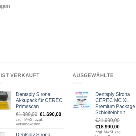
ngen
IST VERKAUFT
AUSGEWÄHLTE
Dentsply Sirona
Dentsply Sirona
Akkupack für CEREC
CEREC MC XL
Primescan
Premium Package
Schleifeinheit
Ursprünglicher
Aktueller
€
1.880,00
€
1.690,00
zzgl. MwSt. zzgl.
Preis
Preis
€
21.990,00
Versandkosten
Ursprünglicher
Aktuell
war:
ist:
€
18.990,00
zzgl. MwSt. zzgl.
Preis
Preis
€1.880,00
€1.690,00.
Dentsply Sirona