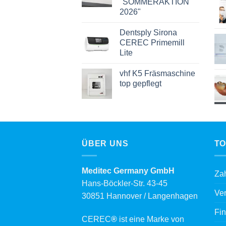
"SOMMERAKTION
2026"
Dentsply Sirona
CEREC Primemill
Lite
vhf K5 Fräsmaschine
top gepflegt
ÜBER UNS
TO
Meditec Germany GmbH
Za
Hans-Böckler-Str. 43-45
Ve
30851 Hannover / Langenhagen
Fin
CEREC
®
ist eine Marke von