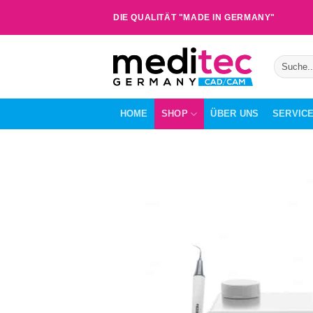
Zum
DIE QUALITÄT "MADE IN GERMANY"
Inhalt
springen
Suche
nach:
HOME
SHOP
ÜBER UNS
SERVIC