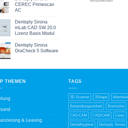
Versandkosten
war:
ist:
CEREC Primescan
€21.990,00
€18.990
AC
Dentsply Sirona
inLab CAD SW 20.0
Lizenz Basis Modul
Dentsply Sirona
OraCheck 5 Software
P THEMEN
TAGS
3D Scanner
3Shape
Altenhei
hlung
Behandlungseinheit
Brennofen
rsand
CAD-CAM
CAD/CAM
Cerec
anzierung & Leasing
Dentalhygiene
Dentsply Sirona