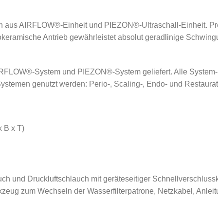
n aus AIRFLOW®-Einheit und PIEZON®-Ultraschall-Einheit. Pr
okeramische Antrieb gewährleistet absolut geradlinige Schwing
FLOW®-System und PIEZON®-System geliefert. Alle System-Best
temen genutzt werden: Perio-, Scaling-, Endo- und Restaurat
 B x T)
auch und Druckluftschlauch mit geräteseitiger Schnellverschl
eug zum Wechseln der Wasserfilterpatrone, Netzkabel, Anleit