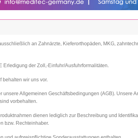
 ausschließlich an Zahnärzte, Kieferorthopäden, MKG, zahntech
Erledigung der Zoll,-Einfuhr/Ausfuhrformalitäten.
 behalten wir uns vor.
er unsere Allgemeinen Geschäftsbedingungen (AGB). Unsere Ange
ind vorbehalten.
oduktnahmen dienen lediglich zur Beschreibung und Identifika
en bzw. Rechteinhaber.
 und aufpreispflichtige Sonderausstattungen enthalten.