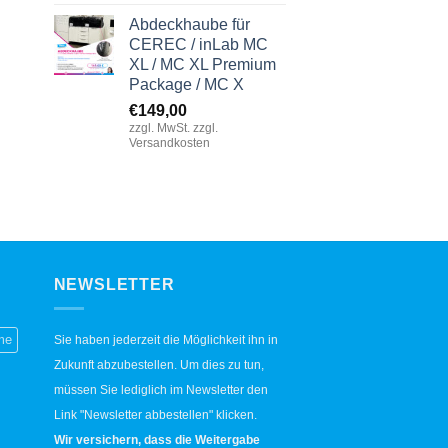
Abdeckhaube für
,00.
CEREC / inLab MC
XL / MC XL Premium
Package / MC X
€
149,00
zzgl. MwSt. zzgl.
Versandkosten
NEWSLETTER
me
Sie haben jederzeit die Möglichkeit ihn in
Zukunft abzubestellen. Um dies zu tun,
müssen Sie lediglich im Newsletter den
Link "Newsletter abbestellen" klicken.
Wir versichern, dass die Weitergabe